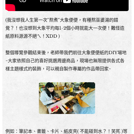
(我沒想我人生第一次"熬煮"大象便便，有種熬巫婆湯的錯
覺？！也沒想到大象平均每1-2個小時就能大一次便！難怪造
紙原料源源不絕ㄟ！XDD )
整個導覽參觀結束後，老師帶我們前往大象便便紙的DIY場地
~大家依照自己的喜好挑選周邊商品，現場也無限提供各式各
樣主題樣式的裝飾，可以親自製作專屬的作品帶回家~
例如：筆記本、書籤、卡片、紙皮夾( 不能碰到水？！笑死 )等