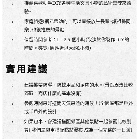
推薦喜歡動手DIY各種生活文具小物的藝術靈魂來體
驗~
家庭旅遊(攜老帶幼的！可以直接放生長輩~讓祖孫同
樂 )也很推薦的景點
停留時間參考：1 - 2.5 個小時(取決於你製作DIY的
時間。導覽+園區逛逛大約1小時)
實用建議
建議攜帶防曬、防蚊用品和足夠的水。(景點周遭比較
郊區，商店什麼的基本沒有)
參觀時間最好避開天氣最熱的時候！(全園區都是戶外
或半戶外的設計
如果包車，會建議搭配郊區其他景點一起參觀比較划
算( 我們是包車搭配黏黏瀑布 成為一個完整的一日遊)