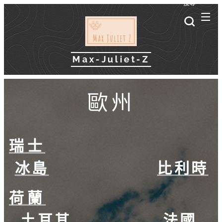
搜尋
Max-Juliet-Z
歐州
瑞士
冰島
比利時
荷蘭
土耳其
法國