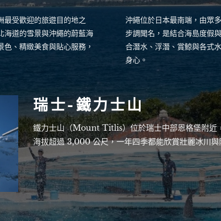
洲最受歡迎的旅遊目的地之
沖繩位於日本最南端，由眾
北海道的雪景與沖繩的蔚藍海
步調聞名，是結合海島度假
景色、精緻美食與貼心服務，
合潛水、浮潛、賞鯨與各式
身心。
瑞士-鐵力士山
鐵力士山（Mount Titlis）位於瑞士中部恩格堡
海拔超過 3,000 公尺，一年四季都能欣賞壯麗冰川